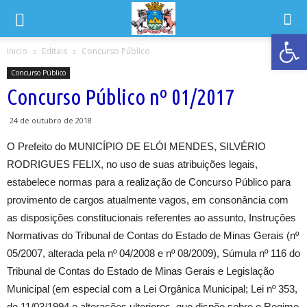
Abrir 
Inicio
Editais
Concurso Público
Concurso Público
Concurso Público nº 01/2017
24 de outubro de 2018
O Prefeito do MUNICÍPIO DE ELÓI MENDES, SILVÉRIO
RODRIGUES FELIX, no uso de suas atribuições legais,
estabelece normas para a realização de Concurso Público para
provimento de cargos atualmente vagos, em consonância com
as disposições constitucionais referentes ao assunto, Instruções
Normativas do Tribunal de Contas do Estado de Minas Gerais (nº
05/2007, alterada pela nº 04/2008 e nº 08/2009), Súmula nº 116 do
Tribunal de Contas do Estado de Minas Gerais e Legislação
Municipal (em especial com a Lei Orgânica Municipal; Lei nº 353,
de 11/03/1994 e alterações ulteriores, que dispõe sobre o Regime